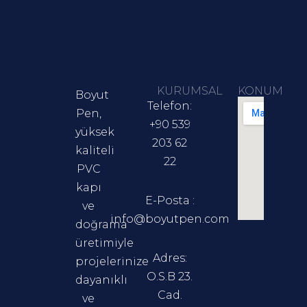
KURUMSAL
KONUM
Boyut
Telefon:
Pen,
+90 539
yüksek
203 62
kaliteli
22
PVC
kapı
E-Posta :
ve
info@boyutpen.com
doğrama
üretimiyle
Adres:
projelerinize
O.S.B 23.
dayanıklı
Cad.
ve