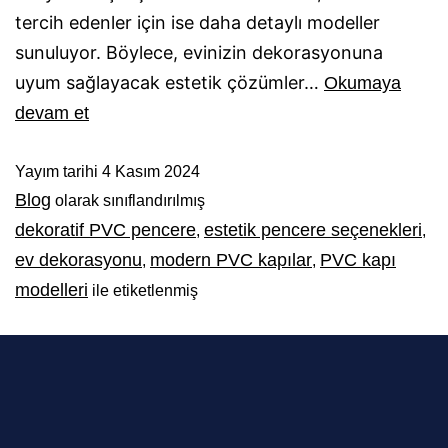
tercih edenler için ise daha detaylı modeller
sunuluyor. Böylece, evinizin dekorasyonuna
uyum sağlayacak estetik çözümler…
Okumaya
devam et
Yayım tarihi
4 Kasım 2024
Blog
olarak sınıflandırılmış
dekoratif PVC pencere
estetik pencere seçenekleri
,
,
ev dekorasyonu
modern PVC kapılar
PVC kapı
,
,
modelleri
ile etiketlenmiş